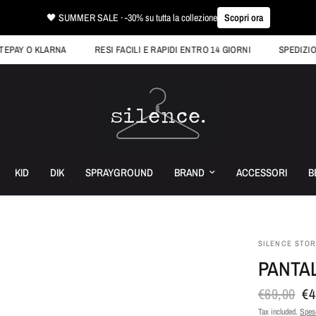
🖤 SUMMER SALE · -30% su tutta la collezione
Scopri ora
Y O KLARNA
RESI FACILI E RAPIDI ENTRO 14 GIORNI
SPEDIZIONE GR
KID
DIK
SPRAYGROUND
BRAND
ACCESSORI
B
SILENCE STO
PANTA
€69,00
€4
Tax included.
Spese