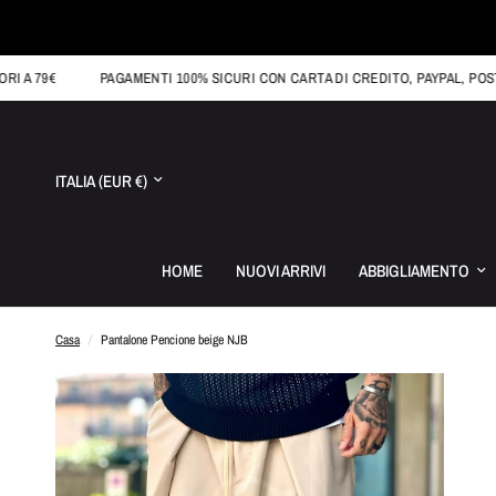
79€
PAGAMENTI 100% SICURI CON CARTA DI CREDITO, PAYPAL, POSTEPA
Aggiorna
paese/area
geografica
HOME
NUOVI ARRIVI
ABBIGLIAMENTO
Casa
/
Pantalone Pencione beige NJB