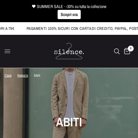
🖤 SUMMER SALE · -30% su tutta la collezione
Scopri ora
 A 79€
PAGAMENTI 100% SICURI CON CARTA DI CREDITO, PAYPAL, POSTE
0
Casa
/
Negozio
/
Abiti
ABITI