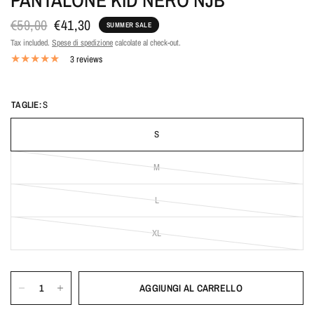
€59,00
€41,30
SUMMER SALE
Tax included.
Spese di spedizione
calcolate al check-out.
3 reviews
TAGLIE:
S
S
M
L
XL
AGGIUNGI AL CARRELLO