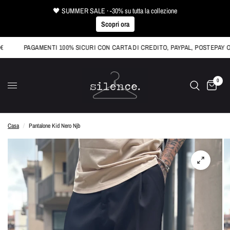
🖤 SUMMER SALE · -30% su tutta la collezione
Scopri ora
PAGAMENTI 100% SICURI CON CARTA DI CREDITO, PAYPAL, POSTEPAY O K
0
Casa
/
Pantalone Kid Nero Njb