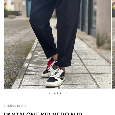
1
/
2
SILENCE STORE
PANTALONE KID NERO NJB