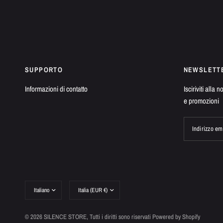
SUPPORTO
NEWSLETT
Informazioni di contatto
Isciriviti alla 
e promozioni
Indirizzo em
Aggiorna
Aggiorna
paese/area
paese/area
geografica
geografica
© 2026 SILENCE STORE, Tutti i diritti sono riservati Powered by Shopify