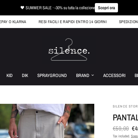
🖤 SUMMER SALE · -30% su tutta la collezione
Scopri ora
KLARNA
RESI FACILI E RAPIDI ENTRO 14 GIORNI
SPEDIZIONE GRATU
KID
DIK
SPRAYGROUND
BRAND
ACCESSORI
B
SILENCE STO
PANTAL
€59,00
€4
Tax included.
Spese