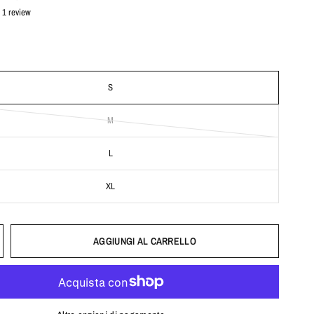
1 review
S
M
L
XL
AGGIUNGI AL CARRELLO