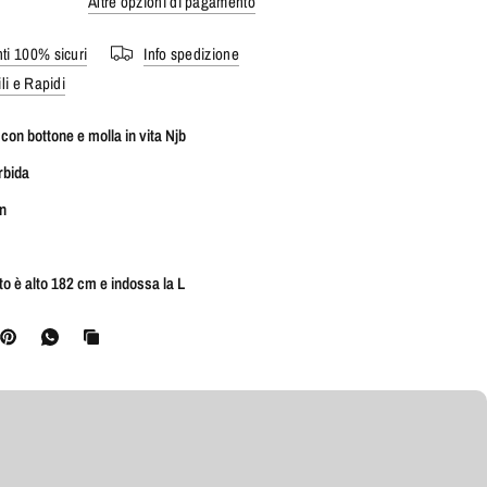
Altre opzioni di pagamento
i 100% sicuri
Info spedizione
li e Rapidi
 con bottone e molla in vita Njb
orbida
ion
oto è alto 182 cm e indossa la L