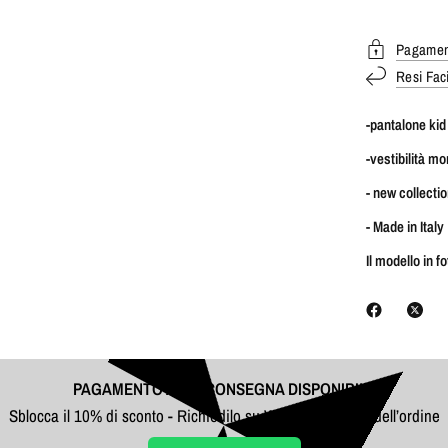
Pagament
Resi Faci
-pantalone kid
-vestibilità m
- new collect
- Made in Italy
Il modello in f
PAGAMENTO ALLA CONSEGNA DISPONIBILE
Sblocca il 10% di sconto - Richiedilo su WhatsApp prima dell’ordine