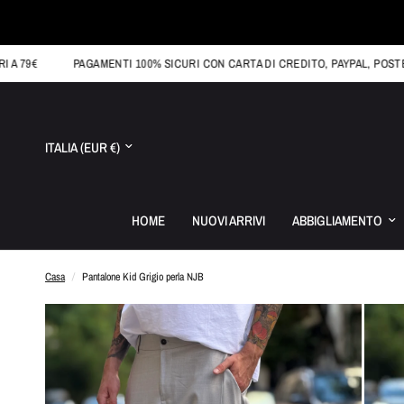
PAGAMENTI 100% SICURI CON CARTA DI CREDITO, PAYPAL, POSTEPAY O 
Aggiorna
paese/area
geografica
HOME
NUOVI ARRIVI
ABBIGLIAMENTO
Casa
/
Pantalone Kid Grigio perla NJB