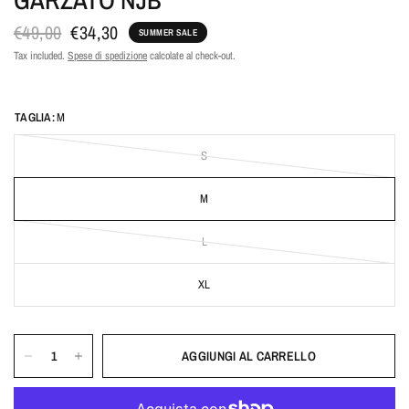
€49,00
€34,30
SUMMER SALE
Tax included.
Spese di spedizione
calcolate al check-out.
TAGLIA:
M
S
M
L
XL
AGGIUNGI AL CARRELLO