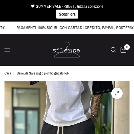
🖤 SUMMER SALE · -30% su tutta la collezione
Scopri ora
PAGAMENTI 100% SICURI CON CARTA DI CREDITO, PAYPAL, POSTEPAY O
0
Casa
/
Bermuda Safe grigio piombo garzato Njb