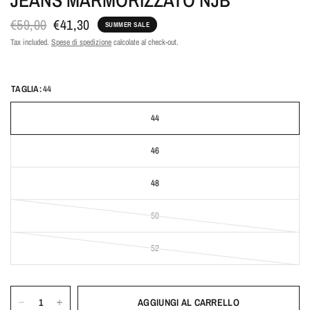
€59,00
€41,30
SUMMER SALE
Tax included.
Spese di spedizione
calcolate al check-out.
TAGLIA:
44
44
46
48
50
52
AGGIUNGI AL CARRELLO