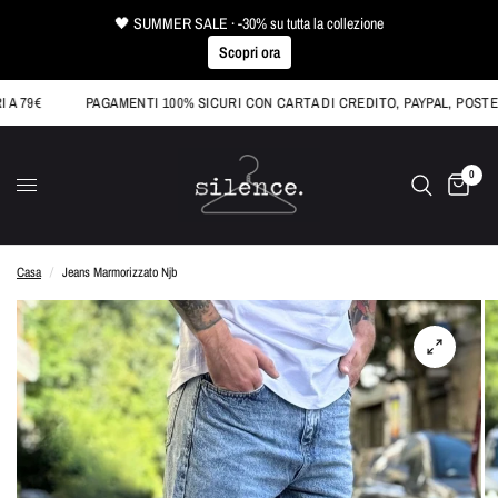
🖤 SUMMER SALE · -30% su tutta la collezione
Scopri ora
79€
PAGAMENTI 100% SICURI CON CARTA DI CREDITO, PAYPAL, POSTEPA
0
Casa
/
Jeans Marmorizzato Njb